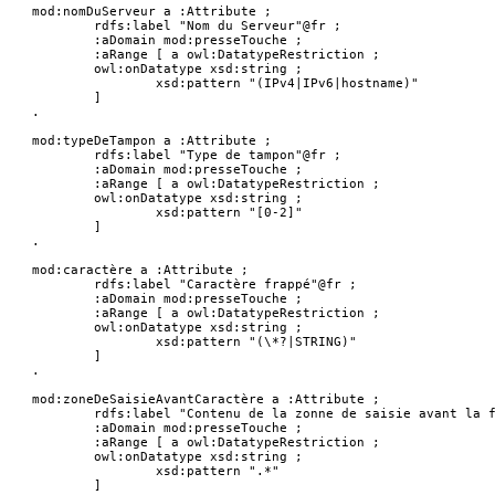
mod:nomDuServeur a :Attribute ;

	rdfs:label "Nom du Serveur"@fr ;

	:aDomain mod:presseTouche ;

	:aRange [ a owl:DatatypeRestriction ;

	owl:onDatatype xsd:string ;

		xsd:pattern "(IPv4|IPv6|hostname)"

	]

.

mod:typeDeTampon a :Attribute ;

	rdfs:label "Type de tampon"@fr ;

	:aDomain mod:presseTouche ;

	:aRange [ a owl:DatatypeRestriction ;

	owl:onDatatype xsd:string ;

		xsd:pattern "[0-2]"

	]

.

mod:caractère a :Attribute ;

	rdfs:label "Caractère frappé"@fr ;

	:aDomain mod:presseTouche ;

	:aRange [ a owl:DatatypeRestriction ;

	owl:onDatatype xsd:string ;

		xsd:pattern "(\*?|STRING)"

	]

.

mod:zoneDeSaisieAvantCaractère a :Attribute ;

	rdfs:label "Contenu de la zonne de saisie avant la frappe clavier"@fr ;

	:aDomain mod:presseTouche ;

	:aRange [ a owl:DatatypeRestriction ;

	owl:onDatatype xsd:string ;

		xsd:pattern ".*"

	]
