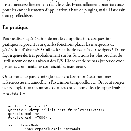
instrumentées directement dans le code. Éventuellement, peut-être aussi
pour les enrichissements d'application à base de plugins, mais il faudrait
que j'y réfléchisse.
En pratique
Pour réaliser la génération de modèle d'application, ces questions
pratiques se posent : sur quelles fonctions placer les marqueurs de
génération d'observés ? Callback/méthode associés aux widgets ? D'une
façon générale, très probablement sur les fonctions les plus proches de
l'utilisateur, donc au niveau des E/S. L'idée est de ne pas ajouter de code,
juste des commentaires contenant les marqueurs.
On commence par définir globalement les propriété communes :
références au métamodèle, à l'extension temporelle, etc. On peut songer
par exemple à un mécanisme de macro ou de variables (je l'appellerais ici
« en-tête 1 »
=define "en-tête 1"

@prefix : <http://liris.cnrs.fr/silex/ns/ktbs/>.

@prefix mod: <>.

@prefix xsd: <TODO> .

<> a :TraceModel ;

	:hasTemporalDomain :seconds .