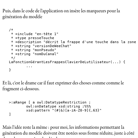
Puis, dans le code de l'application on insère les marqueurs pour la
génération du modèle
/*

 * =include "en-tête 1"

 * =type presseTouche

 * =description "décrit la frappe d'une touche dans la zone 
 * =string "versionDeWeeChat"

 * =string "monPseudo"

 * =string "nomDuCanal"

 */ 

LaFonctionGérantLesFrappesClavierDeLutilisateur(...) {

	...

}
Et là, c'est le drame car il faut exprimer des choses comme comme le
fragment ci-dessous.
>:aRange [ a owl:DatatypeRestriction ;

	owl:onDatatype xsd:string ;%%%

	xsd:pattern "(#|&)[a-zA-Z0-9]{,63}"

]
Mais l'idée reste la même : pour moi, les informations permettant la
génération du modèle doivent être notées sous forme réduite, juste à côté