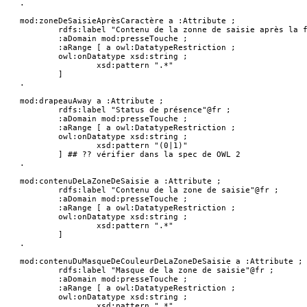
.

mod:zoneDeSaisieAprèsCaractère a :Attribute ;

	rdfs:label "Contenu de la zonne de saisie après la frappe clavier"@fr ;

	:aDomain mod:presseTouche ;

	:aRange [ a owl:DatatypeRestriction ;

	owl:onDatatype xsd:string ;

		xsd:pattern ".*"

	]

.

mod:drapeauAway a :Attribute ;

	rdfs:label "Status de présence"@fr ;

	:aDomain mod:presseTouche ;

	:aRange [ a owl:DatatypeRestriction ;

	owl:onDatatype xsd:string ;

		xsd:pattern "(0|1)"

	] ## ?? vérifier dans la spec de OWL 2

.

mod:contenuDeLaZoneDeSaisie a :Attribute ;

	rdfs:label "Contenu de la zone de saisie"@fr ;

	:aDomain mod:presseTouche ;

	:aRange [ a owl:DatatypeRestriction ;

	owl:onDatatype xsd:string ;

		xsd:pattern ".*"

	]

.

mod:contenuDuMasqueDeCouleurDeLaZoneDeSaisie a :Attribute ;

	rdfs:label "Masque de la zone de saisie"@fr ;

	:aDomain mod:presseTouche ;

	:aRange [ a owl:DatatypeRestriction ;

	owl:onDatatype xsd:string ;

		xsd:pattern ".*"
