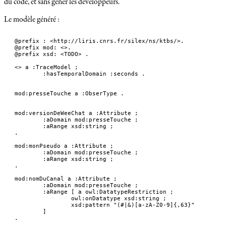
du code, et sans gêner les développeurs.
Le modèle généré :
@prefix : <http://liris.cnrs.fr/silex/ns/ktbs/>.

@prefix mod: <>.

@prefix xsd: <TODO> .

<> a :TraceModel ;

	:hasTemporalDomain :seconds .

mod:presseTouche a :ObserType .

mod:versionDeWeeChat a :Attribute ;

	:aDomain mod:presseTouche ;

	:aRange xsd:string ;

.

mod:monPseudo a :Attribute ;

	:aDomain mod:presseTouche ;

	:aRange xsd:string ;

.

mod:nomDuCanal a :Attribute ;

	:aDomain mod:presseTouche ;

	:aRange [ a owl:DatatypeRestriction ;

		owl:onDatatype xsd:string ;

		xsd:pattern "(#|&)[a-zA-Z0-9]{,63}"

	] 

.
