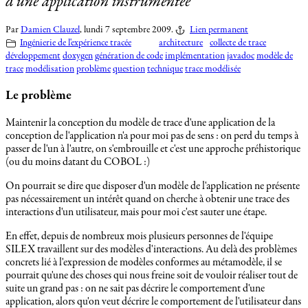
d'une application instrumentée
Par
Damien Clauzel
,
lundi 7 septembre 2009.
Lien permanent
Ingénierie de l'expérience tracée
architecture
collecte de trace
développement
doxygen
génération de code
implémentation
javadoc
modèle de
trace
modélisation
problème
question
technique
trace modélisée
Le problème
Maintenir la conception du modèle de trace d'une application de la
conception de l'application n'a pour moi pas de sens : on perd du temps à
passer de l'un à l'autre, on s'embrouille et c'est une approche préhistorique
(ou du moins datant du COBOL :)
On pourrait se dire que disposer d'un modèle de l'application ne présente
pas nécessairement un intérêt quand on cherche à obtenir une trace des
interactions d'un utilisateur, mais pour moi c'est sauter une étape.
En effet, depuis de nombreux mois plusieurs personnes de l'équipe
SILEX travaillent sur des modèles d'interactions. Au delà des problèmes
concrets lié à l'expression de modèles conformes au métamodèle, il se
pourrait qu'une des choses qui nous freine soit de vouloir réaliser tout de
suite un grand pas : on ne sait pas décrire le comportement d'une
application, alors qu'on veut décrire le comportement de l'utilisateur dans