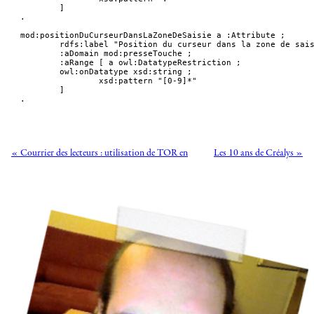
	]

.

mod:positionDuCurseurDansLaZoneDeSaisie a :Attribute ;

	rdfs:label "Position du curseur dans la zone de saisie"@fr ;

	:aDomain mod:presseTouche ;

	:aRange [ a owl:DatatypeRestriction ;

	owl:onDatatype xsd:string ;

		xsd:pattern "[0-9]*"

	]

.
« Courrier des lecteurs : utilisation de TOR en
Les 10 ans de Créalys »