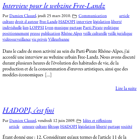
Interview pour le webzine Free-Landz
Par
Damien Clauzel
,
jeudi 25 mars 2010.
Communication
article
culture
droit d auteur
Free-Landz
HADOPI
interview
législation
liberté
individuelle
lien
LOPPSI
Lyon
musique
partage
Parti Pirate
politique
positionnement
presse
publication
Rhône-Alpes
veille culturelle
veille juridique
vidéosurveillance
vie privée
Villeurbanne
Dans le cadre de mon activité au sein du Parti Ꝓirate Rhône-Alpes, j'ai
accordé une interview au webzine urbain Free-Landz. Nous avons discuté
durant plusieurs heures de l'évolution des habitudes de vie, de la
production et de la consommation d'œuvres artistiques, ainsi que des
modèles économiques […]
Lire la suite
HADOPI, c'est fini
Par
Damien Clauzel
,
vendredi 12 juin 2009.
Idées et réflexions
article
censure
culture
filtrage
HADOPI
législation
liberté
partage
société
Étant donné que : 12. Considérant qu'aux termes de l'article 11 de la