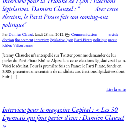
Interview pour la Tribune de Lyon : Élections
législatives. Damien Clauzel : "Avec cette
élection, le Parti Pirate fait son coming-out
politique"
Par
Damien Clauzel
,
lundi 28 mai 2012.
Communication
article
élection
financement
interview
législative
Lyon
Parti Pirate
politique
presse
Rhône
Villeurbanne
Jérémy Chauche m'a interpellé sur Twitter pour me demander de lui
parler du Parti Pirate Rhône-Alpes dans cette élections législatives à Lyon.
Voici le résultat. Pour la première fois en France le Parti Pirate, fondé en
2008, présentera une centaine de candidats aux élections législatives dont
huit […]
Lire la suite
Interview pour le magazine Capital : « Les 50
Lyonnais qui font parler d'eux : Damien Clauzel
»