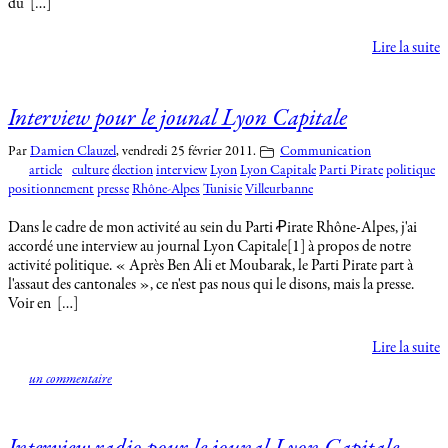
du […]
Lire la suite
Interview pour le jounal Lyon Capitale
Par
Damien Clauzel
,
vendredi 25 février 2011.
Communication
article
culture
élection
interview
Lyon
Lyon Capitale
Parti Pirate
politique
positionnement
presse
Rhône-Alpes
Tunisie
Villeurbanne
Dans le cadre de mon activité au sein du Parti Ꝓirate Rhône-Alpes, j'ai
accordé une interview au journal Lyon Capitale[1] à propos de notre
activité politique. « Après Ben Ali et Moubarak, le Parti Pirate part à
l'assaut des cantonales », ce n'est pas nous qui le disons, mais la presse.
Voir en […]
Lire la suite
un commentaire