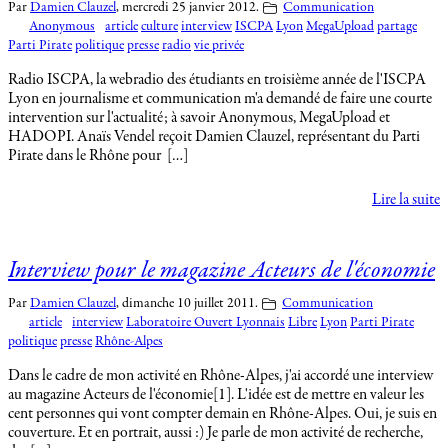
Par
Damien Clauzel
,
mercredi 25 janvier 2012.
Communication
Anonymous
article
culture
interview
ISCPA
Lyon
MegaUpload
partage
Parti Pirate
politique
presse
radio
vie privée
Radio ISCPA, la webradio des étudiants en troisième année de l'ISCPA
Lyon en journalisme et communication m'a demandé de faire une courte
intervention sur l'actualité; à savoir Anonymous, MegaUpload et
HADOPI. Anaïs Vendel reçoit Damien Clauzel, représentant du Parti
Pirate dans le Rhône pour […]
Lire la suite
Interview pour le magazine Acteurs de l'économie
Par
Damien Clauzel
,
dimanche 10 juillet 2011.
Communication
article
interview
Laboratoire Ouvert Lyonnais
Libre
Lyon
Parti Pirate
politique
presse
Rhône-Alpes
Dans le cadre de mon activité en Rhône-Alpes, j'ai accordé une interview
au magazine Acteurs de l'économie[1]. L'idée est de mettre en valeur les
cent personnes qui vont compter demain en Rhône-Alpes. Oui, je suis en
couverture. Et en portrait, aussi :) Je parle de mon activité de recherche,