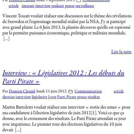
Par
Damien Clauzel
,
lundi 9 septembre 2013.
Communication
article
internet
interview
podcast
presse
surveillance
Vincent Touati voulait réaliser une discussion sur le thème des révélations
de Snowden et l'espionnage mondial réalisé par la NSA. J'y ai participé
avec grand plaisir. Le 6 Juin 2013, la planète découvre qu'elle est espionné
par la première puissance économique, politique et militaire mondiale.
[…]
Lire la suite
Interview : « Législatives 2012 : Les débuts du
Parti Pirate »
Par
Damien Clauzel
,
lundi 11 juin 2012.
Communication
article
élection
interview
législative
Lyon
Parti Pirate
presse
résultat
Martin Bartoletti voulait réaliser une interview « sortie des urnes » pour
ma candidature à l'élection législative de juin 2012[1]. Voici ce que ça
donne, avec le croisement des résultats. Le Parti Pirate attendait ce jour
avec impatience. Le premier tour des élections législatives du 10 juin
devait […]