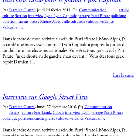
Interview radio pour le jounal Lyon Capitale
Par
Damien Clauzel
,
jeudi 24 février 2011.
Communication
article
culture
élection
interview
Lyon
Lyon Capitale
partage
Parti Pirate
politique
positionnement
presse
Rhône-Alpes
veille culturelle
vidéosurveillance
Villeurbanne
Dans le cadre de mon activité au sein du Parti Ꝓirate Rhône-Alpes, j'ai
accordé une interview au journal Lyon Capitale à propos du projet de
candidature aux élections cantonales. Vous êtes tous geek avec le Parti
Pirate: "ni de droite, ni de gauche, mais devant !" Vous êtes tous geek
reçoit Damien […]
Lire la suite
Interview sur Google Street View
Par
Damien Clauzel
,
lundi 27 décembre 2010.
Communication
article
culture
Free-Landz
Google
interview
Lyon
partage
Parti Pirate
politique
positionnement
presse
vidéosurveillance
Villeurbanne
Dans le cadre de mon activité au sein du Parti Ꝓirate Rhône-Alpes, j'ai
accordé une interview au webzine urbain Free-Landz à propos de