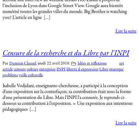
l'inclusion de Lyon dans Google Street View. Google aura bientôt
numérisé toutes les grandes villes du monde. Big Brother is watching
you? L'article en ligne […]
Lire la suite
Censure de la recherche et du Libre par l'INPI
Par
Damien Clauzel
,
jeudi 22 avril 2010.
Idées et réflexions
art
article
censure
culture
entreprise
INPI
liberté d expression
Libre
musique
problème
veille culturelle
Isabelle Vodjdani, enseignante-chercheuse, a participé à la conception
d'une exposition sur la contrefaçon; sa contribution était sous la forme
d'une présentation du Libre. Mais l'INPI l'a censurée. Je reprends ci-
dessous sa contribution à l'exposition. « Une exposition aux intentions
pédagogiques […]
Lire la suite