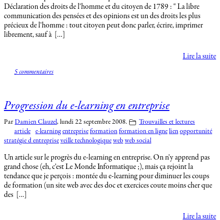
Déclaration des droits de l'homme et du citoyen de 1789 : " La libre
communication des pensées et des opinions est un des droits les plus
précieux de l'homme : tout citoyen peut donc parler, écrire, imprimer
librement, sauf à […]
Lire la suite
5 commentaires
Progression du e-learning en entreprise
Par
Damien Clauzel
,
lundi 22 septembre 2008.
Trouvailles et lectures
article
e-learning
entreprise
formation
formation en ligne
lien
opportunité
stratégie d entreprise
veille technologique
web
web social
Un article sur le progrès du e-learning en entreprise. On n'y apprend pas
grand chose (eh, c'est Le Monde Informatique ;), mais ça rejoint la
tendance que je perçois : montée du e-learning pour diminuer les coups
de formation (un site web avec des doc et exercices coute moins cher que
des […]
Lire la suite