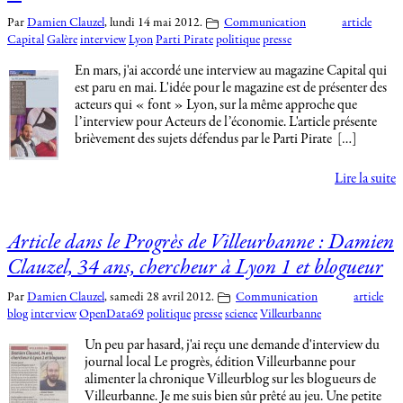
Par
Damien Clauzel
,
lundi 14 mai 2012.
Communication
article
Capital
Galère
interview
Lyon
Parti Pirate
politique
presse
En mars, j'ai accordé une interview au magazine Capital qui
est paru en mai. L'idée pour le magazine est de présenter des
acteurs qui « font » Lyon, sur la même approche que
l’interview pour Acteurs de l’économie. L'article présente
brièvement des sujets défendus par le Parti Pirate […]
Lire la suite
Article dans le Progrès de Villeurbanne : Damien
Clauzel, 34 ans, chercheur à Lyon 1 et blogueur
Par
Damien Clauzel
,
samedi 28 avril 2012.
Communication
article
blog
interview
OpenData69
politique
presse
science
Villeurbanne
Un peu par hasard, j'ai reçu une demande d'interview du
journal local Le progrès, édition Villeurbanne pour
alimenter la chronique Villeurblog sur les blogueurs de
Villeurbanne. Je me suis bien sûr prêté au jeu. Une petite