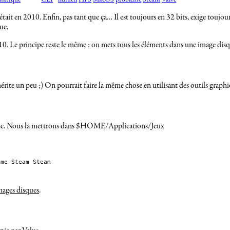
tait en 2010. Enfin, pas tant que ça… Il est toujours en 32 bits, exige toujours
ue.
0. Le principe reste le même : on mets tous les éléments dans une image disque
ite un peu ;) On pourrait faire la même chose en utilisant des outils graphiqu
 etc. Nous la mettrons dans $HOME/Applications/Jeux
me Steam Steam

mages disques
.