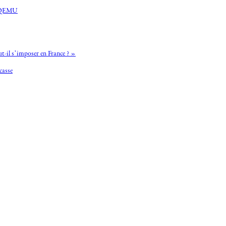
et QEMU
t-il s’imposer en France ? »
casse