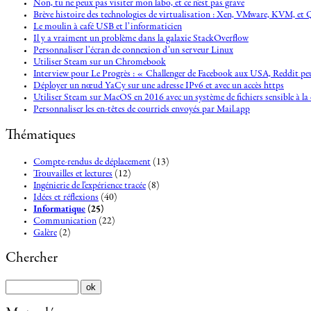
Non, tu ne peux pas visiter mon labo, et ce n'est pas grave
Brève histoire des technologies de virtualisation : Xen, VMware, KVM, 
Le moulin à café USB et l’informaticien
Il y a vraiment un problème dans la galaxie StackOverflow
Personnaliser l’écran de connexion d’un serveur Linux
Utiliser Steam sur un Chromebook
Interview pour Le Progrès : « Challenger de Facebook aux USA, Reddit peu
Déployer un nœud YaCy sur une adresse IPv6 et avec un accès https
Utiliser Steam sur MacOS en 2016 avec un système de fichiers sensible à la 
Personnaliser les en-têtes de courriels envoyés par Mail.app
Thématiques
Compte-rendus de déplacement
(13)
Trouvailles et lectures
(12)
Ingénierie de l'expérience tracée
(8)
Idées et réflexions
(40)
Informatique
(25)
Communication
(22)
Galère
(2)
Chercher