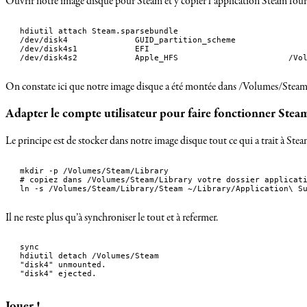
Ouvrir notre image disque pour Steam et y copier l’application Steam four
hdiutil attach Steam.sparsebundle

/dev/disk4          	GUID_partition_scheme          	

/dev/disk4s1        	EFI                            	

/dev/disk4s2      
On constate ici que notre image disque a été montée dans /Volumes/Steam; el
Adapter le compte utilisateur pour faire fonctionner Stea
Le principe est de stocker dans notre image disque tout ce qui a trait à Steam
mkdir -p /Volumes/Steam/Library

# copiez dans /Volumes/Steam/Library votre dossier applicati
ln -s /Volumes/Steam/Library/Steam ~/Library/Application\ S
Il ne reste plus qu’à synchroniser le tout et à refermer.
sync

hdiutil detach /Volumes/Steam

"disk4" unmounted.

"disk4" ejected.
Jouer !