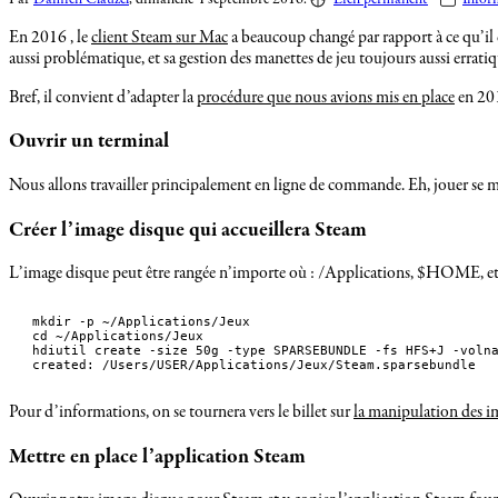
En 2016 , le
client Steam sur Mac
a beaucoup changé par rapport à ce qu’il é
aussi problématique, et sa gestion des manettes de jeu toujours aussi erratiq
Bref, il convient d’adapter la
procédure que nous avions mis en place
en 201
Ouvrir un terminal
Nous allons travailler principalement en ligne de commande. Eh, jouer se mér
Créer l’image disque qui accueillera Steam
L’image disque peut être rangée n’importe où : /Applications, $HOME,
mkdir -p ~/Applications/Jeux

cd ~/Applications/Jeux

hdiutil create -size 50g -type SPARSEBUNDLE -fs HFS+J -volna
created: /Users/USER/Applications/Jeux/Steam.sparsebundle
Pour d’informations, on se tournera vers le billet sur
la manipulation des i
Mettre en place l’application Steam