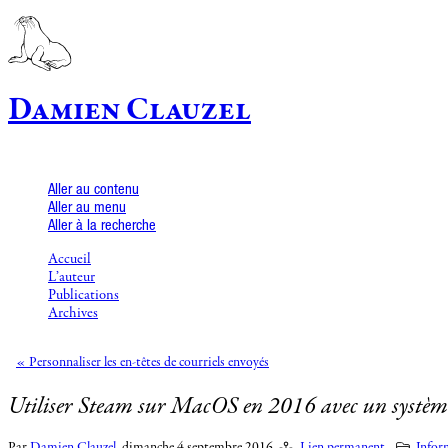
Damien Clauzel
Aller au contenu
Aller au menu
Aller à la recherche
Accueil
L’auteur
Publications
Archives
« Personnaliser les en-têtes de courriels envoyés
Utiliser Steam sur MacOS en 2016 avec un système d
Par
Damien Clauzel
,
dimanche 4 septembre 2016.
Lien permanent
Infor