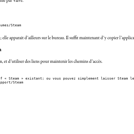
nie par Valve.
  	Apple_HFS                      	/Volumes/Steam
le apparait d’ailleurs sur le bureau. Il suffit maintenant d’y copier l’appli
m
, et d’utiliser des liens pour maintenir les chemins d’accès.
f « Steam » existant; ou vous pouvez simplement laisser Steam le
upport/Steam