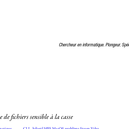
Chercheur en informatique. Plongeur. Spéc
e fichiers sensible à la casse
matique
CLI
hdiutil
HFS
MacOS
problème
Steam
Valve