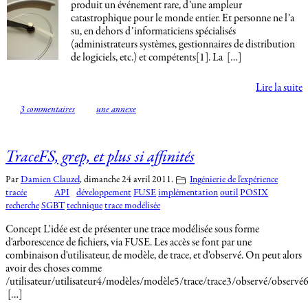
produit un événement rare, d’une ampleur
catastrophique pour le monde entier. Et personne ne l’a
su, en dehors d’informaticiens spécialisés
(administrateurs systèmes, gestionnaires de distribution
de logiciels, etc.) et compétents[1]. La […]
Lire la suite
3 commentaires
une annexe
TraceFS, grep, et plus si affinités
Par
Damien Clauzel
,
dimanche 24 avril 2011.
Ingénierie de l'expérience
tracée
API
développement
FUSE
implémentation
outil
POSIX
recherche
SGBT
technique
trace modélisée
Concept L'idée est de présenter une trace modélisée sous forme
d'arborescence de fichiers, via FUSE. Les accès se font par une
combinaison d'utilisateur, de modèle, de trace, et d'observé. On peut alors
avoir des choses comme
/utilisateur/utilisateur4/modèles/modèle5/trace/trace3/observé/observé6
[…]