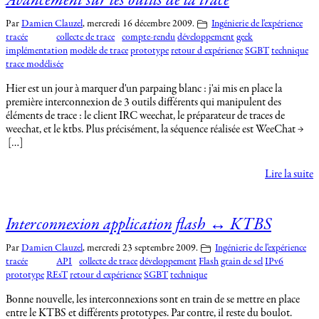
Avancement sur les outils de la trace
Par
Damien Clauzel
,
mercredi 16 décembre 2009.
Ingénierie de l'expérience
tracée
collecte de trace
compte-rendu
développement
geek
implémentation
modèle de trace
prototype
retour d expérience
SGBT
technique
trace modélisée
Hier est un jour à marquer d'un parpaing blanc : j'ai mis en place la
première interconnexion de 3 outils différents qui manipulent des
éléments de trace : le client IRC weechat, le préparateur de traces de
weechat, et le ktbs. Plus précisément, la séquence réalisée est WeeChat →
[…]
Lire la suite
Interconnexion application flash ↔ KTBS
Par
Damien Clauzel
,
mercredi 23 septembre 2009.
Ingénierie de l'expérience
tracée
API
collecte de trace
développement
Flash
grain de sel
IPv6
prototype
REsT
retour d expérience
SGBT
technique
Bonne nouvelle, les interconnexions sont en train de se mettre en place
entre le KTBS et différents prototypes. Par contre, il reste du boulot.