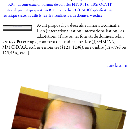
API
documentation
format de données
HTTP
i18n
l10n
OGVIT
protocole
prototype
question
RDF
recherche
REsT
SGBT
spécification
technique
trace modélisée
turtle
visualisation de données
weechat
Avant propos Il y a deux abréviations à connaitre.
i18n (internationalization) internationalisation Les
adaptations à faire sur les formats de données, selon
les pays. Par exemple, comment on exprime une date (JJ/MM/AA,
MM/DD/AA, etc), une monnaie ($123, 123€), un nombre (123.456 ou
123,456), etc. […]
Lire la suite