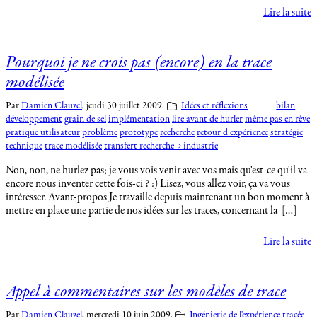
Lire la suite
Pourquoi je ne crois pas (encore) en la trace
modélisée
Par
Damien Clauzel
,
jeudi 30 juillet 2009.
Idées et réflexions
bilan
développement
grain de sel
implémentation
lire avant de hurler
même pas en rêve
pratique utilisateur
problème
prototype
recherche
retour d expérience
stratégie
technique
trace modélisée
transfert recherche → industrie
Non, non, ne hurlez pas; je vous vois venir avec vos mais qu'est-ce qu'il va
encore nous inventer cette fois-ci ? :) Lisez, vous allez voir, ça va vous
intéresser. Avant-propos Je travaille depuis maintenant un bon moment à
mettre en place une partie de nos idées sur les traces, concernant la […]
Lire la suite
Appel à commentaires sur les modèles de trace
Par
Damien Clauzel
,
mercredi 10 juin 2009.
Ingénierie de l'expérience tracée