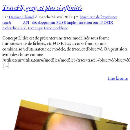
TraceFS, grep, et plus si affinités
Par
Damien Clauzel
,
dimanche 24 avril 2011.
Ingénierie de l'expérience
tracée
API
développement
FUSE
implémentation
outil
POSIX
recherche
SGBT
technique
trace modélisée
Concept L'idée est de présenter une trace modélisée sous forme
d'arborescence de fichiers, via FUSE. Les accès se font par une
combinaison d'utilisateur, de modèle, de trace, et d'observé. On peut alors
avoir des choses comme
/utilisateur/utilisateur4/modèles/modèle5/trace/trace3/observé/observé6
[…]
Lire la suite