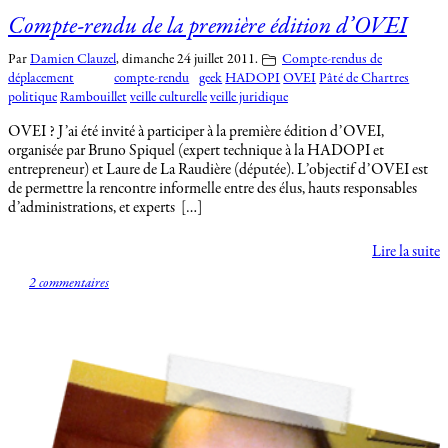
Compte-rendu de la première édition d’OVEI
Par
Damien Clauzel
,
dimanche 24 juillet 2011.
Compte-rendus de
déplacement
compte-rendu
geek
HADOPI
OVEI
Pâté de Chartres
politique
Rambouillet
veille culturelle
veille juridique
OVEI ? J’ai été invité à participer à la première édition d’OVEI,
organisée par Bruno Spiquel (expert technique à la HADOPI et
entrepreneur) et Laure de La Raudière (députée). L’objectif d’OVEI est
de permettre la rencontre informelle entre des élus, hauts responsables
d’administrations, et experts […]
Lire la suite
2 commentaires