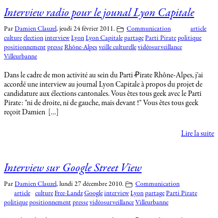
Interview radio pour le jounal Lyon Capitale
Par
Damien Clauzel
,
jeudi 24 février 2011.
Communication
article
culture
élection
interview
Lyon
Lyon Capitale
partage
Parti Pirate
politique
positionnement
presse
Rhône-Alpes
veille culturelle
vidéosurveillance
Villeurbanne
Dans le cadre de mon activité au sein du Parti Ꝓirate Rhône-Alpes, j'ai
accordé une interview au journal Lyon Capitale à propos du projet de
candidature aux élections cantonales. Vous êtes tous geek avec le Parti
Pirate: "ni de droite, ni de gauche, mais devant !" Vous êtes tous geek
reçoit Damien […]
Lire la suite
Interview sur Google Street View
Par
Damien Clauzel
,
lundi 27 décembre 2010.
Communication
article
culture
Free-Landz
Google
interview
Lyon
partage
Parti Pirate
politique
positionnement
presse
vidéosurveillance
Villeurbanne