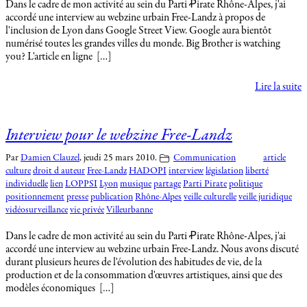
Dans le cadre de mon activité au sein du Parti Ꝓirate Rhône-Alpes, j'ai
accordé une interview au webzine urbain Free-Landz à propos de
l'inclusion de Lyon dans Google Street View. Google aura bientôt
numérisé toutes les grandes villes du monde. Big Brother is watching
you? L'article en ligne […]
Lire la suite
Interview pour le webzine Free-Landz
Par
Damien Clauzel
,
jeudi 25 mars 2010.
Communication
article
culture
droit d auteur
Free-Landz
HADOPI
interview
législation
liberté
individuelle
lien
LOPPSI
Lyon
musique
partage
Parti Pirate
politique
positionnement
presse
publication
Rhône-Alpes
veille culturelle
veille juridique
vidéosurveillance
vie privée
Villeurbanne
Dans le cadre de mon activité au sein du Parti Ꝓirate Rhône-Alpes, j'ai
accordé une interview au webzine urbain Free-Landz. Nous avons discuté
durant plusieurs heures de l'évolution des habitudes de vie, de la
production et de la consommation d'œuvres artistiques, ainsi que des
modèles économiques […]