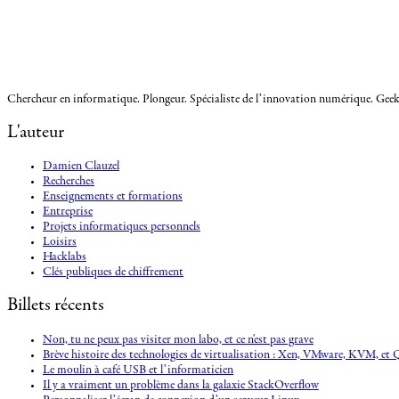
Chercheur en informatique. Plongeur. Spécialiste de l’innovation numérique. Geek.
L'auteur
Damien Clauzel
Recherches
Enseignements et formations
Entreprise
Projets informatiques personnels
Loisirs
Hacklabs
Clés publiques de chiffrement
Billets récents
Non, tu ne peux pas visiter mon labo, et ce n'est pas grave
Brève histoire des technologies de virtualisation : Xen, VMware, KVM, 
Le moulin à café USB et l’informaticien
Il y a vraiment un problème dans la galaxie StackOverflow