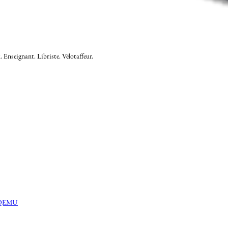
 Enseignant. Libriste. Vélotaffeur.
et QEMU