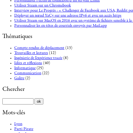
Personnaliser l’écran de connexion d’un serveur Linux
Utiliser Steam sur un Chromebook
Interview pour Le Progrès : « Challenger de Facebook aux USA, Reddit peu
Déployer un nœud YaCy sur une adresse IPv6 et avec un accès https
Utiliser Steam sur MacOS en 2016 avec un système de fichiers sensible à la 
Personnaliser les en-têtes de courriels envoyés par Mail.app
Thématiques
Compte-rendus de déplacement
(13)
Trouvailles et lectures
(12)
Ingénierie de l'expérience tracée
(8)
Idées et réflexions
(40)
Informatique
(25)
Communication
(22)
Galère
(2)
Chercher
Mots-clés
Lyon
Parti Pirate