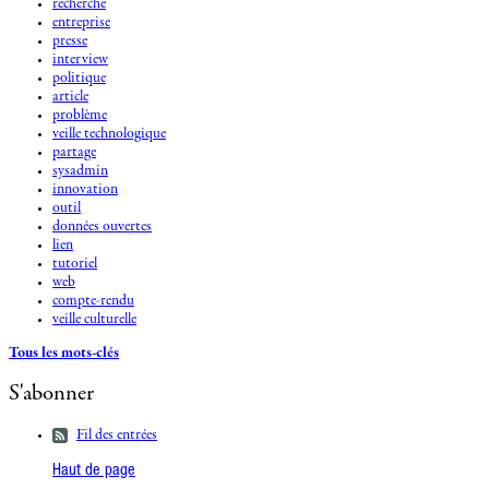
recherche
entreprise
presse
interview
politique
article
problème
veille technologique
partage
sysadmin
innovation
outil
données ouvertes
lien
tutoriel
web
compte-rendu
veille culturelle
Tous les mots-clés
S'abonner
Fil des entrées
Haut de page