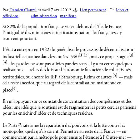
Par
Damien Clauzel
,
samedi 7 avril 2012.
Lien permanent
Idées et
réflexions
administration
manifeste
Si 82% de la population française vie en dehors de l’île de France,
l’intégralité des ministères et institutions nationales françaises s’y
trouvent pourtant.
L’état a entrepris en 1982 de généraliser le processus de décentralisation
[
1
]
[
2
]
[
3
]
industrielle entamée dans les années 1960
, mais ce projet stagne
[
4
]
: les paroles ne sont pas suivies par des actes. Il y a eu certes quelques
réalisations — telles des lois sur l’autonomie financière de collectivités
[
5
]
territoriales, ou encore les
IEP
à Strasbourg, Reims et autres
— mais
cela reste anecdotique au regard de la centralisation maintenue en
[
6
]
place
.
En m’appuyant sur ce constat de concentration des compétences et des
idées, une idée que je soutiens est de fragmenter les petits cercles parisiens
pour les enrichir d’idées et de techniques fraîches.
Le Parti Ꝓirate aime la répartition des pouvoirs et la lutte contre les
monopoles, quels qu’ils soient. Permettre au reste de la France — en
commençant par la métropole pour ensuite l’étendre à l’Outre-mer —