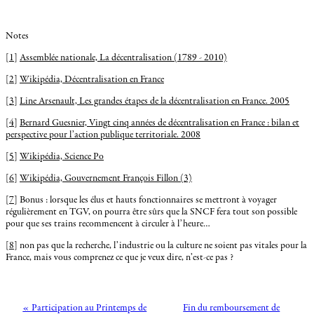
Notes
[
1
]
Assemblée nationale, La décentralisation (1789 - 2010)
[
2
]
Wikipédia, Décentralisation en France
[
3
]
Line Arsenault, Les grandes étapes de la décentralisation en France. 2005
[
4
]
Bernard Guesnier, Vingt cinq années de décentralisation en France : bilan et
perspective pour l’action publique territoriale. 2008
[
5
]
Wikipédia, Science Po
[
6
]
Wikipédia, Gouvernement François Fillon (3)
[
7
] Bonus : lorsque les élus et hauts fonctionnaires se mettront à voyager
régulièrement en TGV, on pourra être sûrs que la SNCF fera tout son possible
pour que ses trains recommencent à circuler à l’heure…
[
8
] non pas que la recherche, l’industrie ou la culture ne soient pas vitales pour la
France, mais vous comprenez ce que je veux dire, n’est-ce pas ?
« Participation au Printemps de
Fin du remboursement de