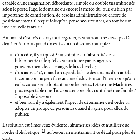
capable d'une imagination débordante : simple ou double tris imbriqués
selon le poste, l'âge, le domaine ou encore la météo du jour, ou bien par
importance de contribution, de besoins administratifs ou encore de
positionnement. Chaque fois qu'on pense avoir tout vu, on tombe sur
une nouvelle fantaisie.
Au final, si c'est très distrayant à regarder, c'est surtout très casse-pied à
démêler. Surtout quand on est face à un discours multiple :
d'un côté, il y a (quasi ?) unanimité sur l'absurdité de la
bibliométrie telle qu'elle est pratiquée par les agences
gouvernementales en charge de la recherche;
d'un autre côté, quand on regarde la liste des auteurs d'un article
inconnu, on ne peut faire aucune déduction sur l'intention qu'ont
eu les auteurs en adoptant un ordre précis. Est-ce que Machin est
plus respectable que Truc, ou a encore plus contribué que Bidule ?
Impossible à savoir;
et bien sur, il y a également l'aspect de déterminer quel ordre va
adopter un groupe de personnes quand il s'agira, pour elles, de
publier.
La solution est à mes yeux évidente : affirmer ses idées et n'utiliser que
[
1
]
l'ordre alphabétique
, au besoin en mentionnant ce détail pour plus de
clarté.