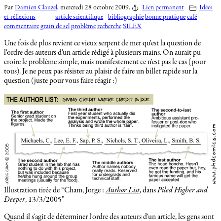
Par
Damien Clauzel
,
mercredi 28 octobre 2009.
Lien permanent
Idées
et réflexions
article scientifique
bibliographie
bonne pratique
café
commentaire
grain de sel
problème
recherche
SILEX
Une fois de plus revient ce vieux serpent de mer qu'est la question de
l'ordre des auteurs d'un article rédigé à plusieurs mains. On aurait pu
croire le problème simple, mais manifestement ce n'est pas le cas (pour
tous). Je ne peux pas résister au plaisir de faire un billet rapide sur la
question (juste pour vous faire réagir :)
Illustration tirée de
Cham, Jorge :
Author List
, dans
Piled Higher and
Deeper
, 13/3/2005
Quand il s'agit de déterminer l'ordre des auteurs d'un article, les gens sont