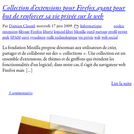
Collection d'extensions pour Firefox ayant pour
but de renforcer sa vie privée sur le web
Par
Damien Clauzel
,
mercredi 17 juin 2009.
Informatique
cookie
extension
filtrage
Firefox
liberté
logiciel libre
Mozilla
outil
partage
profil
projet
geek
SPAM
suivi
sysadmin
veille technologique
vie privée
web
web social
La fondation Mozilla propose désormais aux utilisateurs de créer,
partager et de collaborer sur des « collections ». Une collection est un
ensemble d'extensions, de thèmes et de greffons qui étendent les
fonctionnalités d'un logiciel; dans notre cas, il s'agit du navigateur web
Firefox mais […]
Lire la suite
3 commentaires