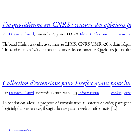
Vie quotidienne au CNRS : censure des opinions pe
Par
Damien Clauzel
,
dimanche 21 juin 2009.
Idées et réflexions
censure
Thibaud Hulin travaille avec moi au LIRIS, CNRS UMR5205, dans l'équipe SI
Thibaud relai les évènements en cours et les commente. Quelques jours plus
Collection d'extensions pour Firefox ayant pour but
Par
Damien Clauzel
,
mercredi 17 juin 2009.
Informatique
cookie
exte
La fondation Mozilla propose désormais aux utilisateurs de créer, partager e
logiciel; dans notre cas, il s'agit du navigateur web Firefox mais […]