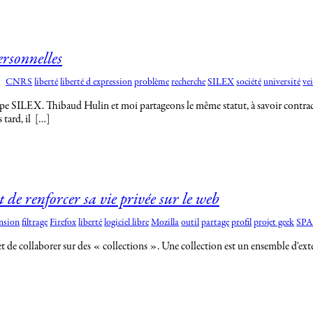
rsonnelles
CNRS
liberté
liberté d expression
problème
recherche
SILEX
société
université
vei
LEX. Thibaud Hulin et moi partageons le même statut, à savoir contractuel 
 tard, il […]
 de renforcer sa vie privée sur le web
nsion
filtrage
Firefox
liberté
logiciel libre
Mozilla
outil
partage
profil
projet geek
SP
t de collaborer sur des « collections ». Une collection est un ensemble d'ext