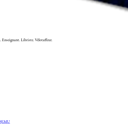
 Enseignant. Libriste. Vélotaffeur.
et QEMU