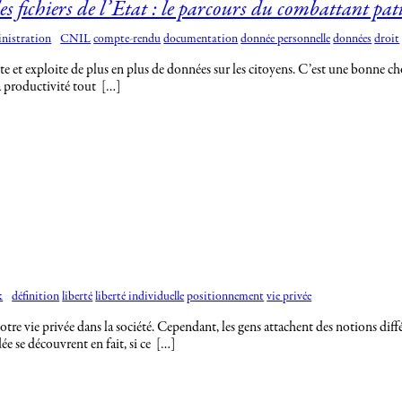
es fichiers de l’État : le parcours du combattant pat
nistration
CNIL
compte-rendu
documentation
donnée personnelle
données
droit
ecte et exploite de plus en plus de données sur les citoyens. C’est une bonne ch
a productivité tout […]
k
définition
liberté
liberté individuelle
positionnement
vie privée
 de notre vie privée dans la société. Cependant, les gens attachent des notions d
e se découvrent en fait, si ce […]