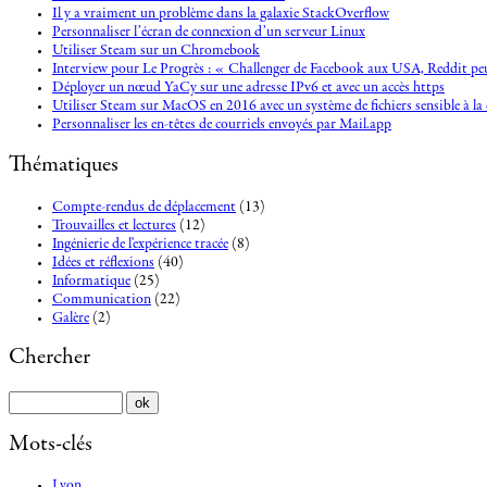
Il y a vraiment un problème dans la galaxie StackOverflow
Personnaliser l’écran de connexion d’un serveur Linux
Utiliser Steam sur un Chromebook
Interview pour Le Progrès : « Challenger de Facebook aux USA, Reddit peu
Déployer un nœud YaCy sur une adresse IPv6 et avec un accès https
Utiliser Steam sur MacOS en 2016 avec un système de fichiers sensible à la 
Personnaliser les en-têtes de courriels envoyés par Mail.app
Thématiques
Compte-rendus de déplacement
(13)
Trouvailles et lectures
(12)
Ingénierie de l'expérience tracée
(8)
Idées et réflexions
(40)
Informatique
(25)
Communication
(22)
Galère
(2)
Chercher
Mots-clés
Lyon