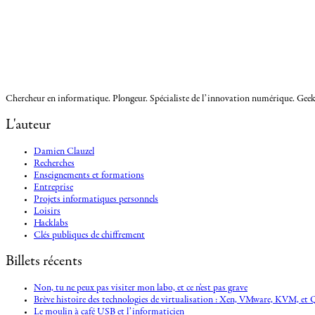
Chercheur en informatique. Plongeur. Spécialiste de l’innovation numérique. Geek.
L'auteur
Damien Clauzel
Recherches
Enseignements et formations
Entreprise
Projets informatiques personnels
Loisirs
Hacklabs
Clés publiques de chiffrement
Billets récents
Non, tu ne peux pas visiter mon labo, et ce n'est pas grave
Brève histoire des technologies de virtualisation : Xen, VMware, KVM, 
Le moulin à café USB et l’informaticien